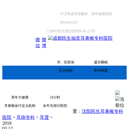
中卫基金投资建设、美年健康股票
(002044.SZ)
门诊时间(无假日医院)8:00-22:00
微
微
信
博
市、区医保
盛京睡眠
定点机构
医学联盟
网站首页
来院路线
美年大健康
24小时
当
前位
耳鼻喉诊疗定点机构
全年无假日医院
置：
沈阳民生耳鼻喉专科
医院
>
耳病专科
>
耳聋
>
2018
03.12