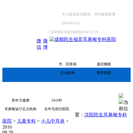
中卫基金投资建设、美年健康股票
(002044.SZ)
门诊时间(无假日医院)8:00-22:00
微
微
信
博
市、区医保
盛京睡眠
定点机构
医学联盟
网站首页
来院路线
美年大健康
24小时
当
前位
耳鼻喉诊疗定点机构
全年无假日医院
置：
沈阳民生耳鼻喉专科
医院
>
儿童专科
>
小儿中耳炎
>
2016
08.29