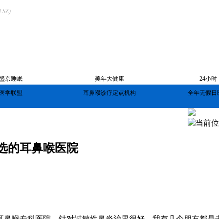
SZ)
盛京睡眠
美年大健康
24小时
医学联盟
耳鼻喉诊疗定点机构
全年无假日
疗设备
就诊服务
来院路线
当前位
选的耳鼻喉医院
鼻喉专科医院。针对过敏性鼻炎治果很好，我有几个朋友都是去