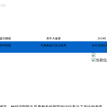
SZ)
盛京睡眠
美年大健康
24小时
医学联盟
耳鼻喉诊疗定点机构
全年无假日
疗设备
就诊服务
来院路线
当前位
感言，她对沈阳民生耳鼻喉专科医院的治疗表达了无比的谢意。